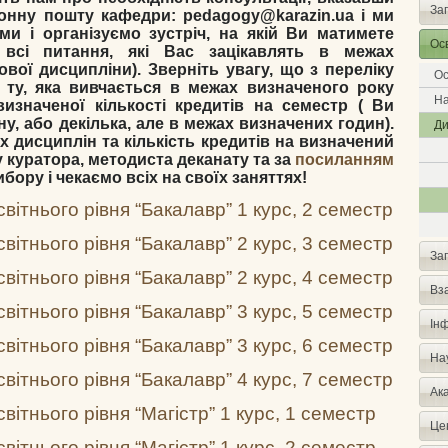
За
тронну пошту кафедри: pedagogy@karazin.ua
і ми
ми і організуємо зустріч, на якій Ви матимете
Осв
 всі питання, які Вас зацікавлять в межах
вої дисципліни). Зверніть увагу, що з переліку
Ос
 ту, яка вивчається в межах визначеного року
На
визначеної кількості кредитів на семестр ( Ви
у, або декілька, але в межах визначених годин).
Ди
 дисциплін та кількість кредитів на визначений
 куратора, методиста деканату та за
посиланням
ору і чекаємо всіх на своїх заняттях!
світнього рівня “Бакалавр” 1 курс, 2 семестр
світнього рівня “Бакалавр” 2 курс, 3 семестр
За
світнього рівня “Бакалавр” 2 курс, 4 семестр
Вз
світнього рівня “Бакалавр” 3 курс, 5 семестр
Інф
світнього рівня “Бакалавр” 3 курс, 6 семестр
Нау
світнього рівня “Бакалавр” 4 курс, 7 семестр
Ак
вітнього рівня “Магістр” 1 курс, 1 семестр
Цен
вітнього рівня “Магістр” 1 курс, 2 семестр