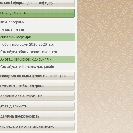
гальна інформація про кафедру
ітня діяльність
вітні програми
вчальні плани
сципліни кафедри
Робочі програми 2025-2026 н.р.
Силабуси обов’язкових компонентів
Анотації вибіркових дисциплін
Силабуси вибіркових дисциплін
прошуємо на підвищення кваліфікації та…
аємодія зі стейкхолдерами
ормація для абітурієнтів
кова діяльність
адемічна доброчесність
тр педагогічної та управлінської…