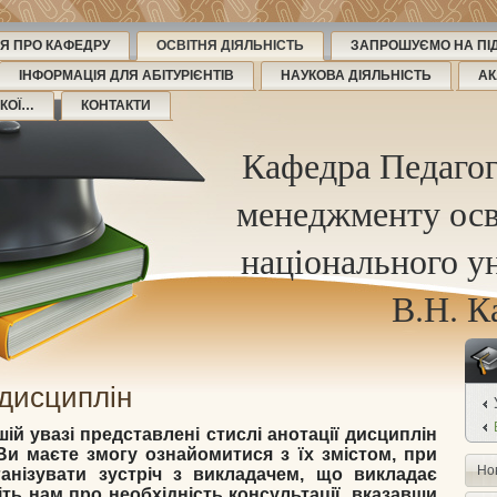
Я ПРО КАФЕДРУ
ОСВІТНЯ ДІЯЛЬНІСТЬ
ЗАПРОШУЄМО НА ПІД
ІНФОРМАЦІЯ ДЛЯ АБІТУРІЄНТІВ
НАУКОВА ДІЯЛЬНІСТЬ
АК
ЬКОЇ…
КОНТАКТИ
Кафедра Педагог
менеджменту осв
національного ун
В.Н. К
 дисциплін
ій увазі представлені стислі анотації дисциплін
Ви маєте змогу ознайомитися з їх змістом, при
Но
анізувати зустріч з викладачем, що викладає
ть нам про необхідність консультації, вказавши