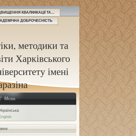
ВИЩЕННЯ КВАЛІФІКАЦІЇ ТА…
АДЕМІЧНА ДОБРОЧЕСНІСТЬ
іки, методики та
іти Харківського
іверситету імені
аразіна
Мова
Українська
English
вини