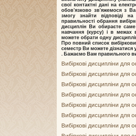
свої контактні дані на елек
обов’язково зв’яжемося з Ва
змогу знайти відповіді на
правильності обрання вибірко
дисциплін Ви обираєте саме
навчання (курсу) і в межах 
можете обрати одну дисциплін
Про повний список вибіркових
семестр Ви можете дізнатися у
. Бажаємо Вам правильного виб
Вибіркові дисципліни для о
Вибіркові дисципліни для о
Вибіркові дисципліни для о
Вибіркові дисципліни для о
Вибіркові дисципліни для о
Вибіркові дисципліни для о
Вибіркові дисципліни для ос
Вибіркові дисципліни для ос