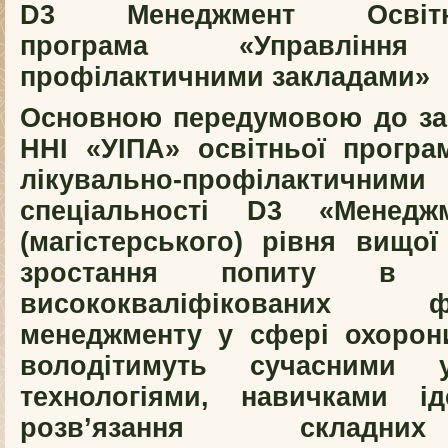
D3 Менеджмент Освітньо
програма «Управління 
профілактичними закладами»
Основною передумовою до за
ННІ «УІПА» освітньої програ
лікувально-профілактични
спеціальності D3 «Менедж
(магістерського) рівня вищо
зростання попиту в 
висококваліфікованих
менеджменту у сфері охорони
володітимуть сучасними у
технологіями, навичками ід
розв’язання складни