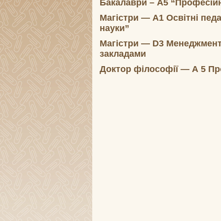
Бакалаври – А5 “Професійн
Магістри — A1 Освітні педа
науки”
Магістри — D3 Менеджмент
закладами
Доктор філософії — А 5 Пр