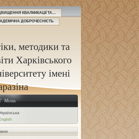
ВИЩЕННЯ КВАЛІФІКАЦІЇ ТА…
АДЕМІЧНА ДОБРОЧЕСНІСТЬ
іки, методики та
іти Харківського
іверситету імені
аразіна
Мова
Українська
English
вини