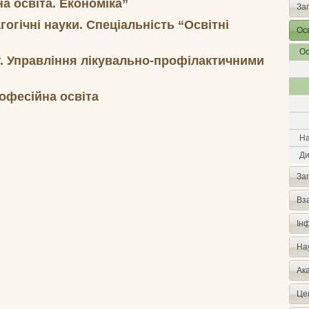
а освіта. Економіка”
За
гогічні науки. Спеціальність “Освітні
Осв
Ос
. Управління лікувально-профілактичними
офесійна освіта
На
Ди
За
Вз
Інф
Нау
Ак
Цен