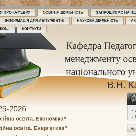
Я ПРО КАФЕДРУ
ОСВІТНЯ ДІЯЛЬНІСТЬ
ЗАПРОШУЄМО НА ПІД
ІНФОРМАЦІЯ ДЛЯ АБІТУРІЄНТІВ
НАУКОВА ДІЯЛЬНІСТЬ
АК
ЬКОЇ…
КОНТАКТИ
Кафедра Педагог
менеджменту осв
національного ун
В.Н. К
25-2026
сійна освіта. Економіка”
ійна освіта. Енергетика”
Но