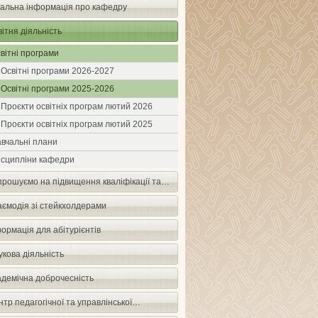
гальна інформація про кафедру
ітня діяльність
вітні програми
Освітні програми 2026-2027
Освітні програми 2025-2026
Проєкти освітніх програм лютий 2026
Проєкти освітніх програм лютий 2025
вчальні плани
сципліни кафедри
прошуємо на підвищення кваліфікації та…
аємодія зі стейкхолдерами
ормація для абітурієнтів
кова діяльність
адемічна доброчесність
тр педагогічної та управлінської…