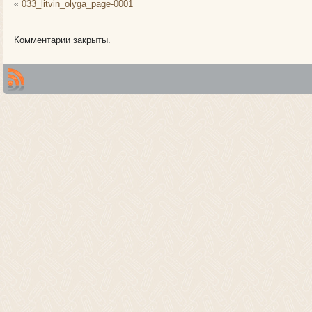
«
033_litvin_olyga_page-0001
Комментарии закрыты.